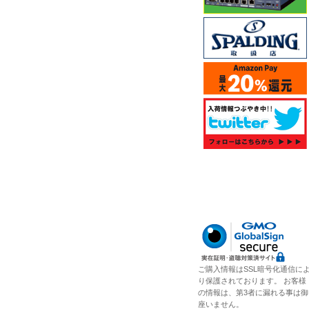
ご購入情報はSSL暗号化通信に
り保護されております。 お客様
の情報は、第3者に漏れる事は御
座いません。