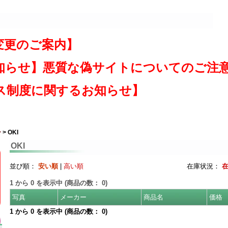
変更のご案内】
知らせ】悪質な偽サイトについてのご注
ス制度に関するお知らせ】
ー
> OKI
OKI
並び順：
安い順
|
高い順
在庫状況：
1
から
0
を表示中 (商品の数：
0
)
写真
メーカー
商品名
価格
1
から
0
を表示中 (商品の数：
0
)