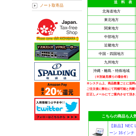
送 料 表
ノート取寄品
北海道地方
東北地方
関東地方
中部地方
近畿地方
中国・四国地方
九州地方
沖縄・離島・特殊地域
（※別途見積りの場合有）
※システム上、商品数量ごとに送料
ご注文後に弊社にて同梱可能と判断
訂正しメールにてご案内させて頂き
こちらの商品も人気
【新品】NEC LA
ーン 16インチ Ry