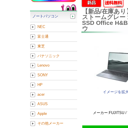
【新品/在庫あり】富士
ストームグレー 16
ノートパソコン
SSD Office 
NEC
ウ
富士通
東芝
パナソニック
Lenovo
SONY
HP
イメージを拡
acer
ASUS
メーカー:FUJITSU 
Apple
その他メーカー