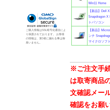
Win11 Home
【新品】Dell X
Snapdragon 
トパソコン
【新品】Microso
ご購入情報はSSL暗号化通信によ
り保護されております。 お客様
ンチ Snapdrago
の情報は、第3者に漏れる事は御
マイクロソフト
座いません。
※ご注文手
は取寄商品
文確認メー
確認をお願