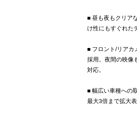
■ 昼も夜もクリ
け性にもすぐれた
■ フロント/リア
採用。夜間の映像
対応。
■ 幅広い車種への
最大3倍まで拡大