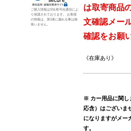
は取寄商品
ご購入情報はSSL暗号化通信によ
り保護されております。 お客様
文確認メー
の情報は、第3者に漏れる事は御
座いません。
確認をお願
《在庫あり》
※ カー用品に関
応含）はございま
になりますがメー
す。