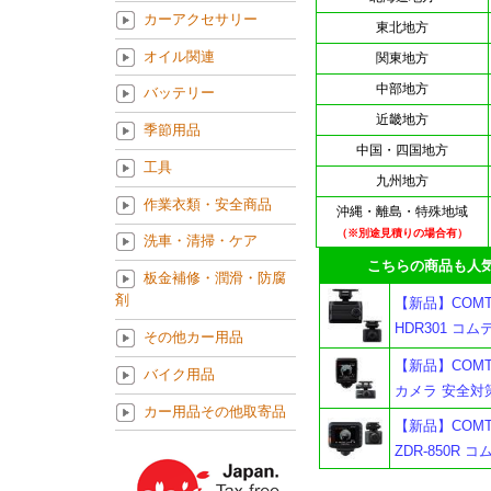
カーアクセサリー
東北地方
オイル関連
関東地方
中部地方
バッテリー
近畿地方
季節用品
中国・四国地方
工具
九州地方
作業衣類・安全商品
沖縄・離島・特殊地域
（※別途見積りの場合有）
洗車・清掃・ケア
こちらの商品も人気
板金補修・潤滑・防腐
剤
【新品】COM
HDR301 コム
その他カー用品
【新品】COMT
バイク用品
カメラ 安全対
カー用品その他取寄品
【新品】COM
ZDR-850R 