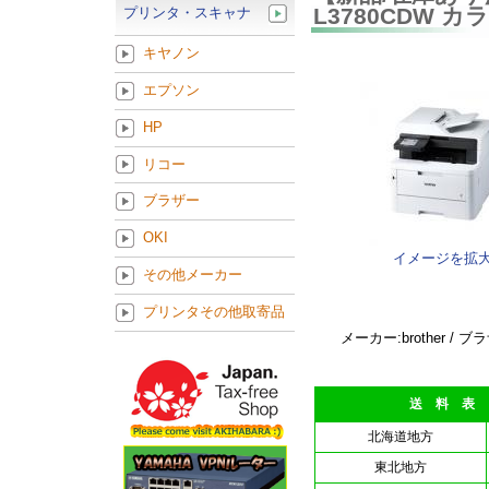
L3780CDW カ
プリンタ・スキャナ
キヤノン
エプソン
HP
リコー
ブラザー
OKI
イメージを拡
その他メーカー
プリンタその他取寄品
メーカー:brother / 
送 料 表
北海道地方
東北地方