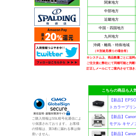
関東地方
中部地方
近畿地方
中国・四国地方
九州地方
沖縄・離島・特殊地域
（※別途見積りの場合有）
※システム上、商品数量ごとに送料
ご注文後に弊社にて同梱可能と判断
訂正しメールにてご案内させて頂き
こちらの商品も人気
【新品】EPSO
トカラープリン
【新品】Cano
ご購入情報はSSL暗号化通信によ
モデル キヤノ
り保護されております。 お客様
の情報は、第3者に漏れる事は御
【新品】Canon
座いません。