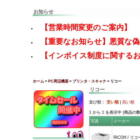
お知らせ
【営業時間変更のご案内】
【重要なお知らせ】悪質な
【インボイス制度に関する
ホーム
>
PC周辺機器
>
プリンタ・スキャナ
> リコー
リコー
並び順：
安い順
|
高い順
1
から
1
を表示中 (商品の
写真
メーカー
RICOH / リコ