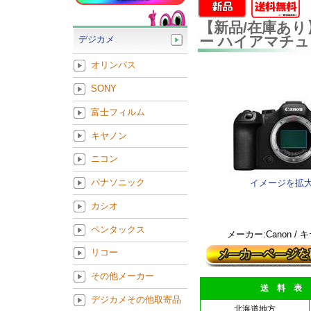
【新品/在庫あり】C
ー ハイアマチ
デジカメ
オリンパス
SONY
富士フィルム
キヤノン
ニコン
パナソニック
イメージを拡
カシオ
ペンタックス
メーカー:Canon / 
リコー
その他メーカー
送 料 表
デジカメその他取寄品
北海道地方