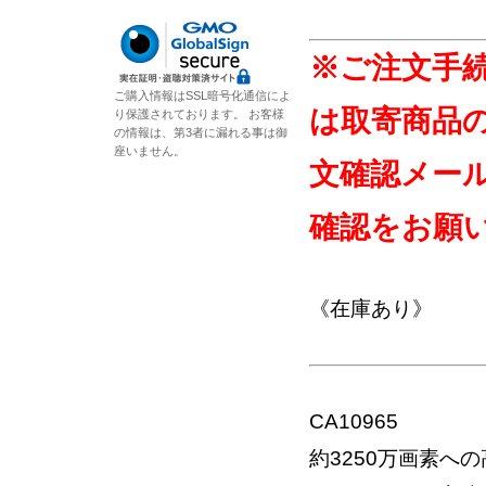
※ご注文手
ご購入情報はSSL暗号化通信によ
は取寄商品
り保護されております。 お客様
の情報は、第3者に漏れる事は御
座いません。
文確認メー
確認をお願
《在庫あり》
CA10965
約3250万画素へ