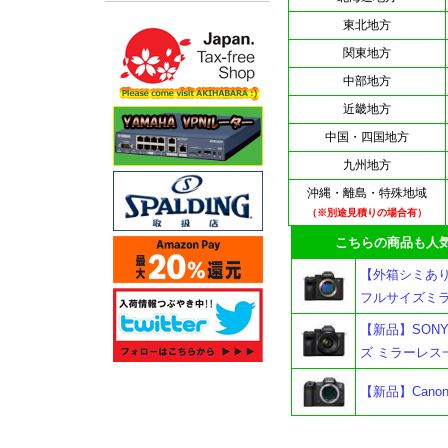
東北地方
関東地方
中部地方
近畿地方
中国・四国地方
九州地方
沖縄・離島・特殊地域
（※別途見積りの場合有）
こちらの商品も人気
【外箱シミあり】
フルサイズミ
【新品】SONY
ズ ミラーレス
【新品】Cano