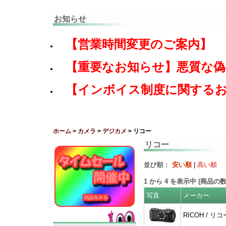
お知らせ
【営業時間変更のご案内】
【重要なお知らせ】悪質な
【インボイス制度に関する
ホーム
>
カメラ
>
デジカメ
> リコー
リコー
並び順：
安い順
|
高い順
1
から
4
を表示中 (商品の
写真
メーカー
RICOH / リコ