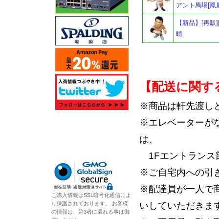
アント馬場[鳳
【新品】[再販]
晴
【配送に関す
※商品は軒先渡し
※エレベーターが
は、
1Fエントランス
※ご自宅内への引
※配達員が一人で
ご購入情報はSSL暗号化通信によ
り保護されております。 お客様
いしていただきま
の情報は、第3者に漏れる事は御