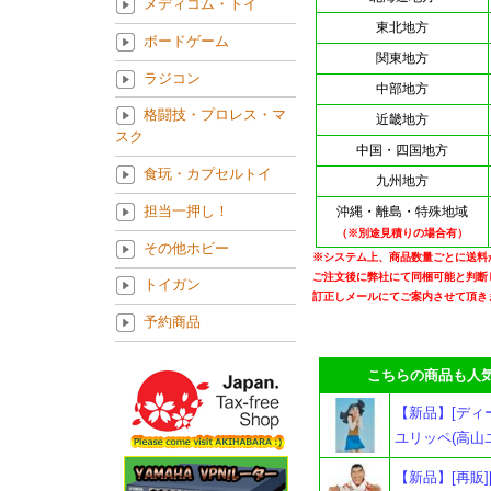
メディコム・トイ
東北地方
ボードゲーム
関東地方
ラジコン
中部地方
格闘技・プロレス・マ
近畿地方
スク
中国・四国地方
食玩・カプセルトイ
九州地方
担当一押し！
沖縄・離島・特殊地域
（※別途見積りの場合有）
その他ホビー
※システム上、商品数量ごとに送料
ご注文後に弊社にて同梱可能と判断
トイガン
訂正しメールにてご案内させて頂き
予約商品
こちらの商品も人気
【新品】[ディ
ユリッペ(高山
【新品】[再販]