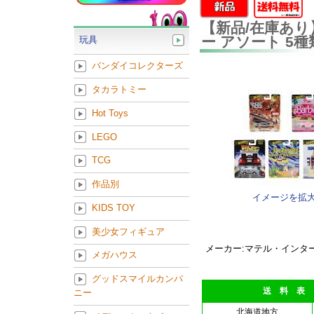
【新品/在庫あり
ー アソート 5
玩具
バンダイコレクターズ
タカラトミー
Hot Toys
LEGO
TCG
作品別
イメージを拡
KIDS TOY
美少女フィギュア
メーカー:マテル・インタ
メガハウス
グッドスマイルカンパ
送 料 表
ニー
北海道地方