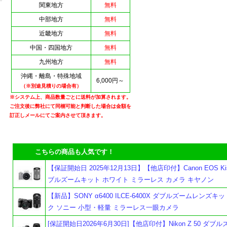
関東地方
無料
中部地方
無料
近畿地方
無料
中国・四国地方
無料
九州地方
無料
沖縄・離島・特殊地域
6,000円～
（※別途見積りの場合有）
※システム上、商品数量ごとに送料が加算されます。
ご注文後に弊社にて同梱可能と判断した場合は金額を
訂正しメールにてご案内させて頂きます。
こちらの商品も人気です！
【保証開始日 2025年12月13日】【他店印付】Canon EOS Kis
ブルズームキット ホワイト ミラーレス カメラ キヤノン
【新品】SONY α6400 ILCE-6400X ダブルズームレンズキ
ク ソニー 小型・軽量 ミラーレス一眼カメラ
[保証開始日2026年6月30日]【他店印付】Nikon Z 50 ダブ