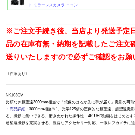
ト ミラーレスカメラ ニコン
よ
※ご注文手続き後、当店より発送予定
品の在庫有無・納期を記載したご注文
送りいたしますので必ずご確認をお願
《在庫あり》
NK103QV
比類なき超望遠3000mm相当で「想像のはるか先に手が届く」撮影の可
・商品詳細 :
3000mm相当※1、光学125倍の圧倒的な超望遠、超望遠
る、撮影に集中できる、磨きぬかれた操作性、4K UHD動画をはじめと
超望遠撮影を充実させる、豊富なアクセサリー対応、一眼レフカメラに迫