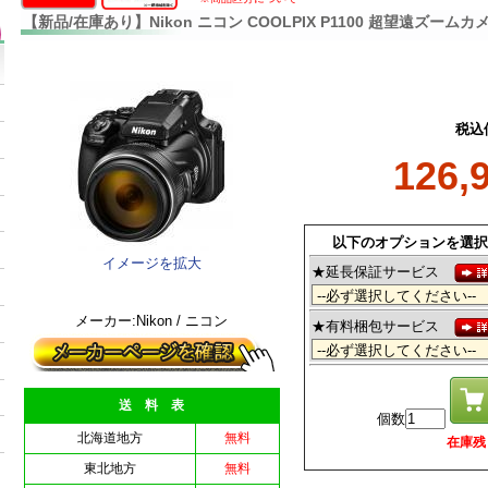
【新品/在庫あり】Nikon ニコン COOLPIX P1100 超望遠ズーム
税込
126,
以下のオプションを選択
イメージを拡大
★延長保証サービス
メーカー:Nikon / ニコン
★有料梱包サービス
送 料 表
個数
北海道地方
無料
在庫残 4
東北地方
無料