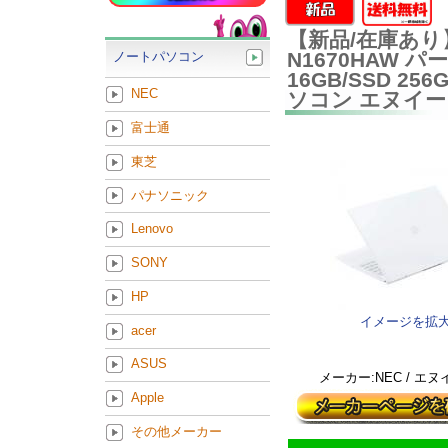
【新品/在庫あり】NE
N1670HAW パ
ノートパソコン
16GB/SSD 256
NEC
ソコン エヌイ
富士通
東芝
パナソニック
Lenovo
SONY
HP
イメージを拡
acer
ASUS
メーカー:NEC / エ
Apple
その他メーカー