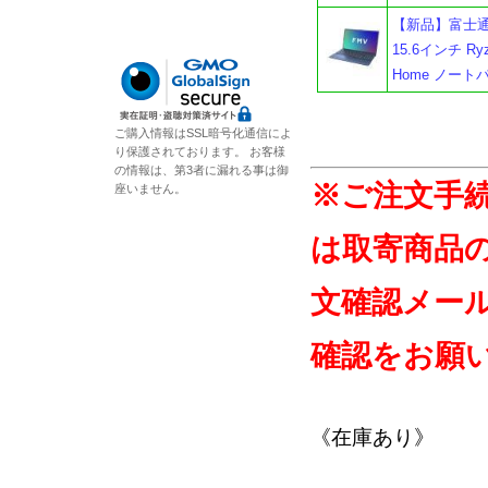
【新品】富士通 F
15.6インチ Ryz
Home ノート
ご購入情報はSSL暗号化通信によ
り保護されております。 お客様
の情報は、第3者に漏れる事は御
※ご注文手
座いません。
は取寄商品
文確認メー
確認をお願
《在庫あり》