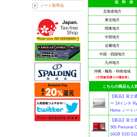
送 料 表
ノート取寄品
北海道地方
東北地方
関東地方
中部地方
近畿地方
中国・四国地方
九州地方
沖縄・離島・特殊地域
（※別途見積りの場合有）
こちらの商品も人気
【新品】富士通 F
ー 14インチ Ryz
Home ノート
【新品】富士通 F
365 Personal
16GB SSD