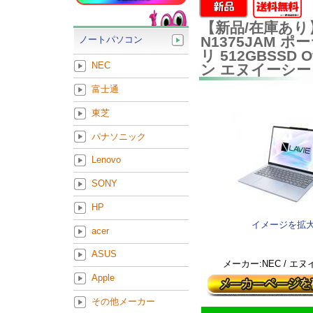
【新品/在庫あり】NEC
N1375JAM ポ
ノートパソコン
リ 512GBSSD O
NEC
ン エヌイーシー
富士通
東芝
パナソニック
Lenovo
SONY
HP
イメージを拡
acer
ASUS
メーカー:NEC / エ
Apple
その他メーカー