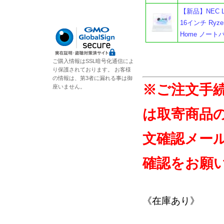
【新品】NEC LA
16インチ Ryzen
Home ノート
ご購入情報はSSL暗号化通信によ
り保護されております。 お客様
の情報は、第3者に漏れる事は御
※ご注文手
座いません。
は取寄商品
文確認メー
確認をお願
《在庫あり》