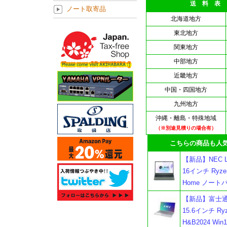
送 料 表
ノート取寄品
北海道地方
東北地方
関東地方
中部地方
近畿地方
中国・四国地方
九州地方
沖縄・離島・特殊地域
（※別途見積りの場合有）
こちらの商品も人気
【新品】NEC LA
16インチ Ryzen
Home ノート
【新品】富士通 F
15.6インチ Ryze
H&B2024 Wi