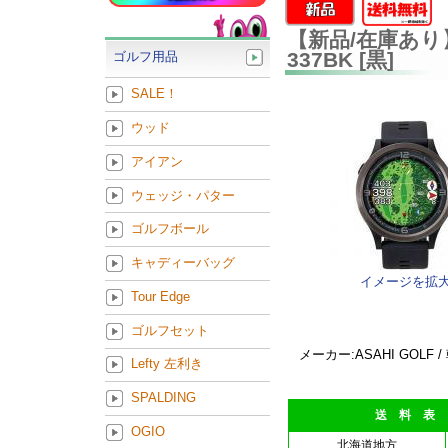
【新品/在庫あり】EA
337BK [黒]
ゴルフ用品
SALE！
ウッド
アイアン
ウェッジ・パター
ゴルフボール
キャディーバッグ
イメージを拡
Tour Edge
ゴルフセット
メーカー:ASAHI GOLF 
Lefty 左利き
SPALDING
送 料 表
OGIO
北海道地方