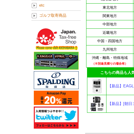
etc
東北地方
ゴルフ取寄商品
関東地方
中部地方
近畿地方
中国・四国地方
九州地方
沖縄・離島・特殊地域
（※別途見積りの場合有）
こちらの商品も人気
【新品】EAGLE V
【新品】[朝日ゴ