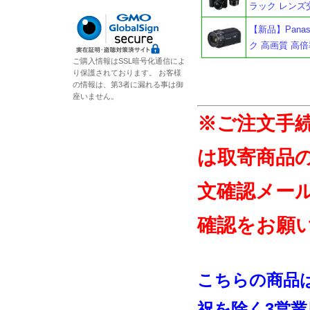
ラック レンズ交
【新品】Panas
ク 高画質 高
ご購入情報はSSL暗号化通信によ
り保護されております。 お客様
の情報は、第3者に漏れる事は御
座いません。
※ご注文手
は取寄商品
文確認メー
確認をお願
こちらの商品
祝を除く3営