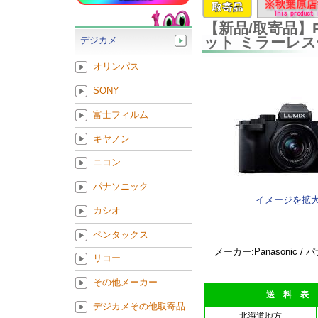
【新品/取寄品】Pan
ット ミラーレ
デジカメ
オリンパス
SONY
富士フィルム
キヤノン
ニコン
パナソニック
イメージを拡
カシオ
ペンタックス
メーカー:Panasonic /
リコー
その他メーカー
送 料 表
デジカメその他取寄品
北海道地方