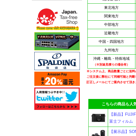
東北地方
関東地方
中部地方
近畿地方
中国・四国地方
九州地方
沖縄・離島・特殊地域
（※別途見積りの場合有）
※システム上、商品数量ごとに送料
ご注文後に弊社にて同梱可能と判断
訂正しメールにてご案内させて頂き
こちらの商品も人気
【新品】FUJIF
富士フィルム
【展示品】SON