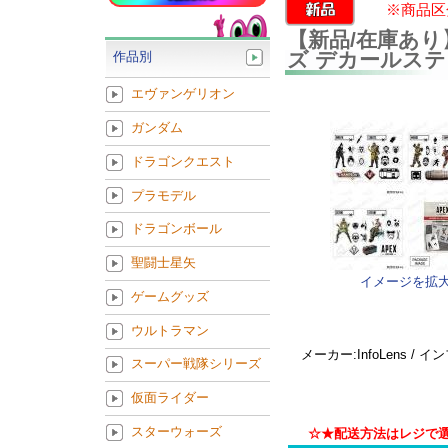
※商品区
【新品/在庫あり
ズ デカールステ
作品別
エヴァンゲリオン
ガンダム
ドラゴンクエスト
プラモデル
ドラゴンボール
聖闘士星矢
イメージを拡
ゲームグッズ
ウルトラマン
メーカー:InfoLens / 
スーパー戦隊シリーズ
仮面ライダー
スターウォーズ
☆★配送方法はレジで