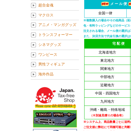
メ ー ル 便
超合金魂
全国一律
マクロス
※複数購入の場合やその他商品（延
アニメ・マンガグッズ
包・有料ラッピングなどのサービス
注文される場合、メール便の選択は
トランスフォーマー
また、決済方法で代金引換の選択は
宅 配 便
シネマグッズ
北海道地方
ワンピース
東北地方
男性フィギュア
関東地方
海外作品
中部地方
近畿地方
中国・四国地方
九州地方
沖縄・離島・特殊地域
（※別途見積りの場合有）
※システム上、商品数量ごとに送料
ご注文後に弊社にて同梱可能と判断