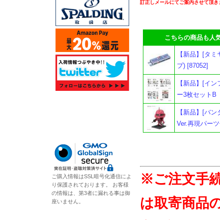
訂正しメールにてご案内させて頂き
こちらの商品も人気
【新品】[タミヤ
プ) [87052]
【新品】[イン
ー3枚セットB
【新品】[バンダ
Ver.再現パーツ
※ご注文手
ご購入情報はSSL暗号化通信によ
り保護されております。 お客様
の情報は、第3者に漏れる事は御
は取寄商品
座いません。