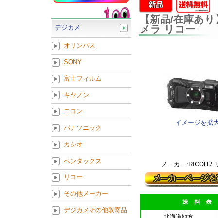
【新品/在庫あり】
メラ リコー
デジカメ
オリンパス
SONY
富士フィルム
キヤノン
ニコン
イメージを拡
パナソニック
カシオ
ペンタックス
メーカー:RICOH /
リコー
その他メーカー
送 料 表
デジカメその他取寄品
北海道地方