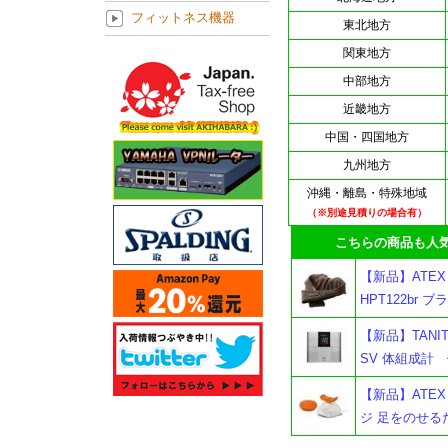
フィットネス機器
東北地方
関東地方
中部地方
近畿地方
中国・四国地方
九州地方
沖縄・離島・特殊地域
（※別途見積りの場合有）
こちらの商品も人気
【新品】ATEX
HPT122br ブ
【新品】TANI
SV 体組成計
【新品】ATEX
ジ 足をのせる