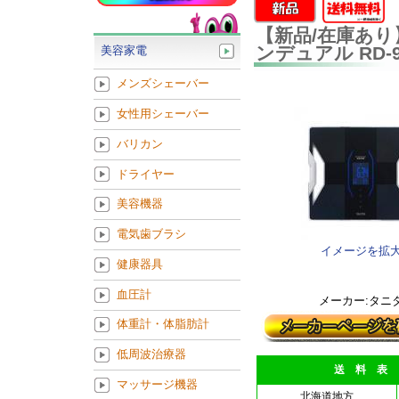
【新品/在庫あ
ンデュアル RD-
美容家電
メンズシェーバー
女性用シェーバー
バリカン
ドライヤー
美容機器
電気歯ブラシ
イメージを拡
健康器具
血圧計
メーカー:タニ
体重計・体脂肪計
低周波治療器
送 料 表
マッサージ機器
北海道地方