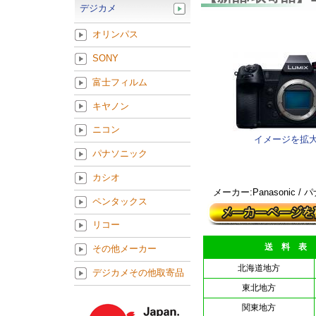
デジカメ
オリンパス
SONY
富士フィルム
キヤノン
ニコン
イメージを拡
パナソニック
カシオ
メーカー:Panasonic /
ペンタックス
リコー
送 料 表
その他メーカー
北海道地方
デジカメその他取寄品
東北地方
関東地方