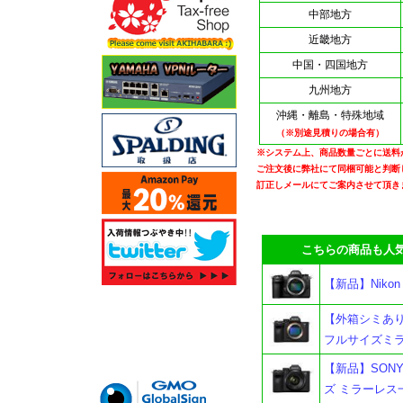
中部地方
近畿地方
中国・四国地方
九州地方
沖縄・離島・特殊地域
（※別途見積りの場合有）
※システム上、商品数量ごとに送料
ご注文後に弊社にて同梱可能と判断
訂正しメールにてご案内させて頂き
こちらの商品も人気
【新品】Nikon
【外箱シミあり】
フルサイズミ
【新品】SONY
ズ ミラーレス