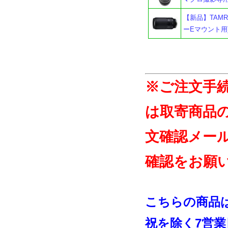
【新品】TAMRON 7
ーEマウント用
※ご注文手
は取寄商品
文確認メー
確認をお願
こちらの商品
祝を除く7営