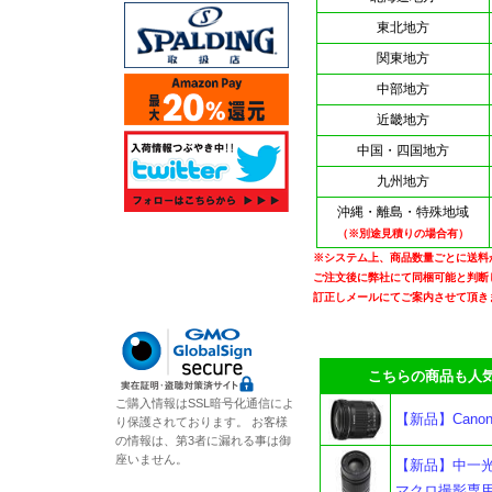
東北地方
関東地方
中部地方
近畿地方
中国・四国地方
九州地方
沖縄・離島・特殊地域
（※別途見積りの場合有）
※システム上、商品数量ごとに送料
ご注文後に弊社にて同梱可能と判断
訂正しメールにてご案内させて頂き
こちらの商品も人気
ご購入情報はSSL暗号化通信によ
【新品】Canon 
り保護されております。 お客様
の情報は、第3者に漏れる事は御
座いません。
【新品】中一光学 A
マクロ撮影専