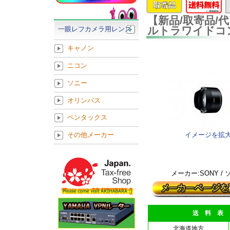
【新品/取寄品/代
ルトラワイドコン
一眼レフカメラ用レンズ
キャノン
ニコン
ソニー
オリンパス
ペンタックス
イメージを拡
その他メーカー
メーカー:SONY /
送 料 表
北海道地方