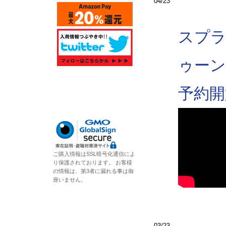
04/23
スプラ
ゥーン
予約開
ご購入情報はSSL暗号化通信によ
り保護されております。 お客様
の情報は、第3者に漏れる事は御
座いません。
03/23