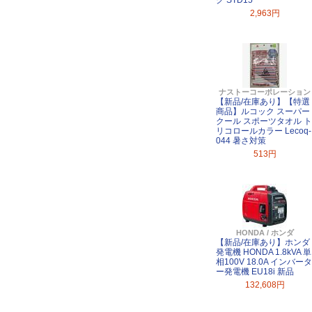
ク STD15
2,963円
ナストーコーポレーション
【新品/在庫あり】【特選
商品】ルコック スーパー
クール スポーツタオル ト
リコロールカラー Lecoq-
044 暑さ対策
513円
HONDA / ホンダ
【新品/在庫あり】ホンダ
発電機 HONDA 1.8kVA 単
相100V 18.0A インバータ
ー発電機 EU18i 新品
132,608円