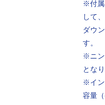
※付属
して、
ダウ
す。
※ニ
とな
※イン
容量（