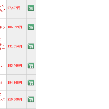
ミック
97,407円
眼カメ
ズキッ
106,999円
ク
ズキッ
131,054円
ラー
ーレ
183,466円
オ
194,768円
C-
レス
210,308円