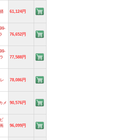
ラ搭
61,124円
99-
ラ
76,652円
99-
ラ
77,588円
ーレ
78,086円
眼カメ
90,576円
Kビ
高画
96,099円