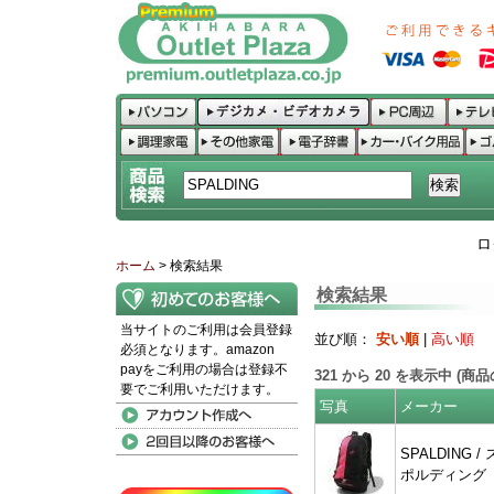
ロ
ホーム
> 検索結果
検索結果
当サイトのご利用は会員登録
並び順：
安い順
|
高い順
必須となります。amazon
payをご利用の場合は登録不
321
から
20
を表示中 (商
要でご利用いただけます。
写真
メーカー
SPALDING / 
ポルディング