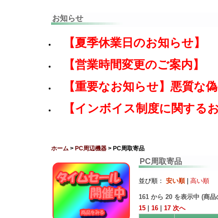
お知らせ
【夏季休業日のお知らせ】
【営業時間変更のご案内】
【重要なお知らせ】悪質な
【インボイス制度に関する
ホーム
>
PC周辺機器
> PC周取寄品
PC周取寄品
並び順：
安い順
|
高い順
161
から
20
を表示中 (商
15
|
16
|
17
次へ