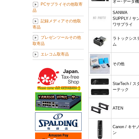
オー･データ
PCサプライその他取寄
品
SANWA
SUPPLY / サ
記録メディアその他取
ワサプライ
寄品
プレゼンツールその他
ラトックシス
取寄品
ム
エレコム取寄品
その他
StarTech / ス
ーテック
ATEN
Canon / キヤ
ン