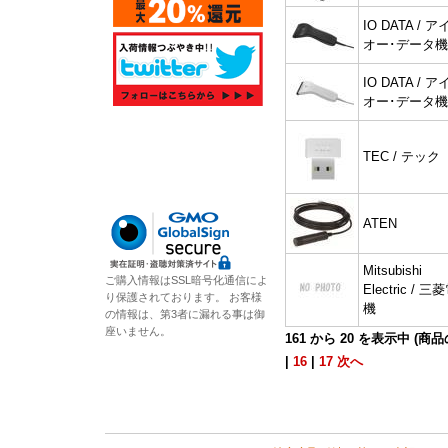
IO DATA / ア
オー･データ
IO DATA / ア
オー･データ
TEC / テック
ATEN
Mitsubishi
ご購入情報はSSL暗号化通信によ
Electric / 三
り保護されております。 お客様
機
の情報は、第3者に漏れる事は御
座いません。
161
から
20
を表示中 (商
|
16
|
17
次へ