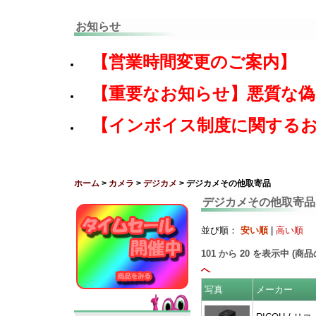
お知らせ
【営業時間変更のご案内】
【重要なお知らせ】悪質な
【インボイス制度に関する
ホーム
>
カメラ
>
デジカメ
> デジカメその他取寄品
デジカメその他取寄品
並び順：
安い順
|
高い順
101
から
20
を表示中 (商
へ
写真
メーカー