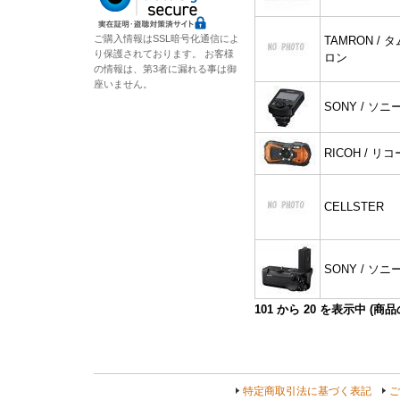
ご購入情報はSSL暗号化通信によ
TAMRON / タ
り保護されております。 お客様
ロン
の情報は、第3者に漏れる事は御
座いません。
SONY / ソニ
RICOH / リコ
CELLSTER
SONY / ソニ
101
から
20
を表示中 (商
特定商取引法に基づく表記
ご