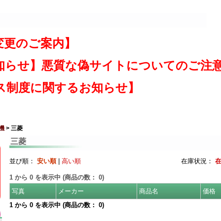
変更のご案内】
知らせ】悪質な偽サイトについてのご注
ス制度に関するお知らせ】
機
> 三菱
三菱
並び順：
安い順
|
高い順
在庫状況：
1
から
0
を表示中 (商品の数：
0
)
写真
メーカー
商品名
価格
1
から
0
を表示中 (商品の数：
0
)