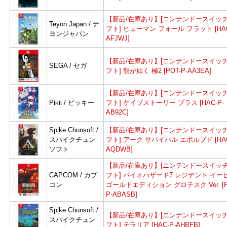
よ
【新品/在庫あり】[ニンテンドースイッチ
Teyon Japan / テ
フト] ヒューマン フォール フラット [HAC
ヨンジャパン
AFJWJ]
【新品/在庫あり】[ニンテンドースイッチ
SEGA / セガ
フト] 龍が如く 極2 [POT-P-AA3EA]
【新品/在庫あり】[ニンテンドースイッチ
Pikii / ピッキー
フト] ケイブストーリー プラス [HAC-P-
AB92C]
Spike Chunsoft /
【新品/在庫あり】[ニンテンドースイッチ
スパイクチュン
フト] アーク サバイバル エボルブド [HAC
ソフト
AQDWB]
【新品/在庫あり】[ニンテンドースイッチ
CAPCOM / カプ
フト] バイオハザード7 レジデント イー
コン
ゴールドエディション グロテスク Ver. [P
P-ABASB]
Spike Chunsoft /
【新品/在庫あり】[ニンテンドースイッチ
スパイクチュン
フト] テラリア [HAC-P-AHBFB]