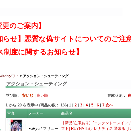
変更のご案内】
知らせ】悪質な偽サイトについてのご注
ス制度に関するお知らせ】
 Switchソフト
> アクション・シューティング
アクション・シューティング
並び順：
安い順
|
高い順
在庫状況：
1
から
20
を表示中 (商品の数：
136
)
1
|
2
|
3
|
4
|
5
|
6
|
7
次へ
写真
メーカー
商品名
【新品/在庫あり】[ニンテンドースイッチ
FuRyu / フリュー
フト] REYNATIS／レナティス 通常版 [H