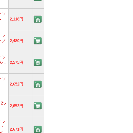
 ソ
-
2,118円
 ソ
ーブ
2,480円
 ソ
クショ
2,575円
 ソ
2,652円
2ソ
2,652円
 ソ
ザ・
2,671円
イ