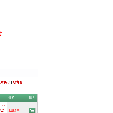
意
在庫あり
|
取寄せ
価格
購入
 ソ
AC-
1,889円