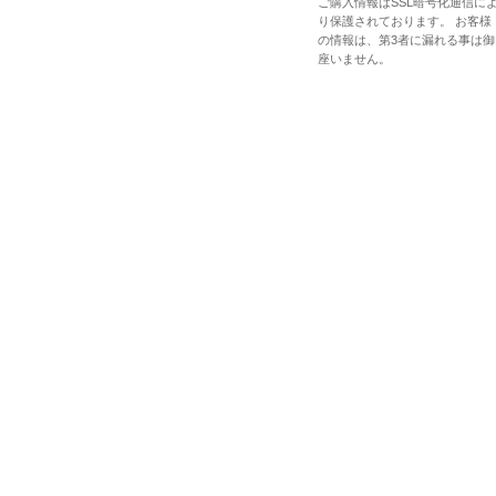
ご購入情報はSSL暗号化通信に
り保護されております。 お客様
の情報は、第3者に漏れる事は御
座いません。