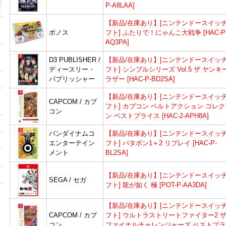
P-A8LAA]
【新品/在庫あり】[ニンテンドースイッチ
ポノス
フト] ふたりで！にゃんこ大戦争 [HAC-P
AQ3PA]
D3 PUBLISHER /
【新品/在庫あり】[ニンテンドースイッチ
ディースリー・
フト] シンプルシリーズ Vol.5 ザ ヤンキ
パブリッシャー
ラザー [HAC-P-BD2SA]
【新品/在庫あり】[ニンテンドースイッチ
CAPCOM / カプ
フト] カプコン ベルトアクション コレ
コン
ン ベストプライス [HAC-2-APH8A]
バンダイナムコ
【新品/在庫あり】[ニンテンドースイッチ
エンターテイン
フト] パタポン1＋2 リプレイ [HAC-P-
メント
BL2SA]
【新品/在庫あり】[ニンテンドースイッチ
SEGA / セガ
フト] 龍が如く 極 [POT-P-AA3DA]
【新品/在庫あり】[ニンテンドースイッチ
CAPCOM / カプ
フト] ウルトラストリートファイター2 
コン
ファイナルチャレンジャーズ ベストプラ