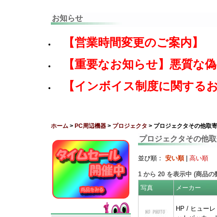
お知らせ
【営業時間変更のご案内】
【重要なお知らせ】悪質な
【インボイス制度に関する
ホーム
>
PC周辺機器
>
プロジェクタ
> プロジェクタその他取
プロジェクタその他取
並び順：
安い順
|
高い順
1
から
20
を表示中 (商品
写真
メーカー
HP / ヒューレ