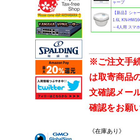
ャープ
【新品】シャー
1.6L KN-H
～4人用 スマ
※ご注文手
は取寄商品
文確認メー
確認をお願
《在庫あり》