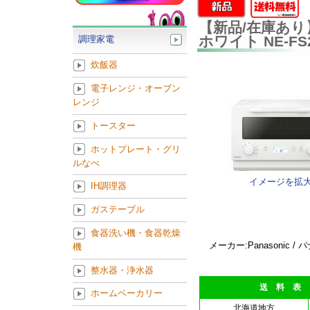
【新品/在庫あり】
ホワイト NE-FS
調理家電
炊飯器
電子レンジ・オーブン
レンジ
トースター
ホットプレート・グリ
ルなべ
イメージを拡
IH調理器
ガステーブル
食器洗い機・食器乾燥
メーカー:Panasonic /
機
整水器・浄水器
送 料 表
ホームベーカリー
北海道地方