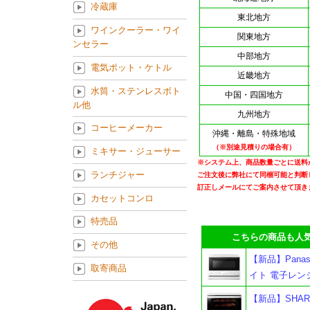
冷蔵庫
東北地方
ワインクーラー・ワイ
関東地方
ンセラー
中部地方
電気ポット・ケトル
近畿地方
水筒・ステンレスボト
中国・四国地方
ル他
九州地方
コーヒーメーカー
沖縄・離島・特殊地域
（※別途見積りの場合有）
ミキサー・ジューサー
※システム上、商品数量ごとに送料
ランチジャー
ご注文後に弊社にて同梱可能と判断
訂正しメールにてご案内させて頂き
カセットコンロ
特売品
こちらの商品も人気
その他
【新品】Pana
取寄商品
イト 電子レン
【新品】SHAR