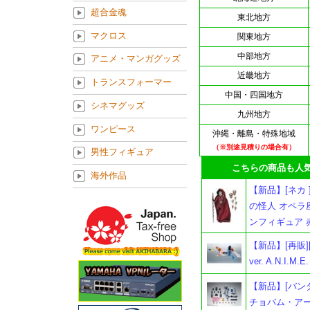
超合金魂
東北地方
マクロス
関東地方
中部地方
アニメ・マンガグッズ
近畿地方
トランスフォーマー
中国・四国地方
シネマグッズ
九州地方
ワンピース
沖縄・離島・特殊地域
（※別途見積りの場合有）
男性フィギュア
こちらの商品も人気
海外作品
【新品】[ネカ ]
の怪人 オペラ
ンフィギュア 赤
【新品】[再販][
ver. A.N.I.M.E.
【新品】[バンダイ
チョバム・アーマー 