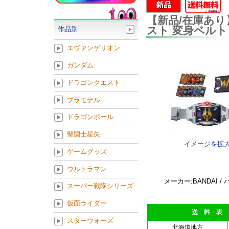
【新品/在庫あり
スト 変身ベルト 
作品別
エヴァンゲリオン
ガンダム
ドラゴンクエスト
プラモデル
ドラゴンボール
聖闘士星矢
イメージを拡
ゲームグッズ
ウルトラマン
メーカー:BANDAI /
スーパー戦隊シリーズ
仮面ライダー
送 料 表
スターウォーズ
北海道地方