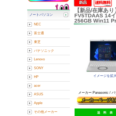
【新品/在庫あり】Pan
FV5TDAAS 14イ
ノートパソコン
256GB Win1
NEC
富士通
東芝
パナソニック
Lenovo
SONY
イメージを拡
HP
acer
メーカー:Panasonic /
ASUS
Apple
その他メーカー
送 料 表