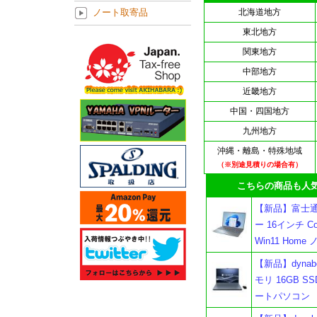
ノート取寄品
北海道地方
東北地方
関東地方
中部地方
近畿地方
中国・四国地方
九州地方
沖縄・離島・特殊地域
（※別途見積りの場合有）
こちらの商品も人気
【新品】富士通 F
ー 16インチ Core
Win11 Hom
【新品】dynabo
モリ 16GB SSD
ートパソコン