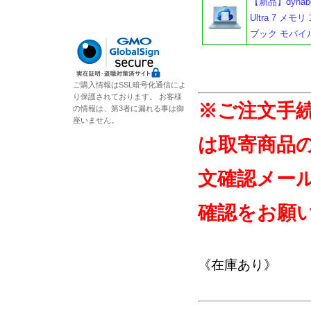
【新品】dynabo
Ultra 7 メモリ
ブック モバイ
ご購入情報はSSL暗号化通信によ
り保護されております。 お客様
※ご注文手
の情報は、第3者に漏れる事は御
座いません。
は取寄商品
文確認メー
確認をお願
《在庫あり》