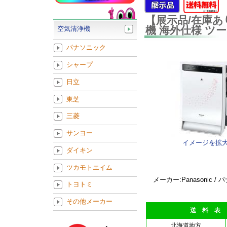
【展示品/在庫あり
機 海外仕様 ツー
空気清浄機
パナソニック
シャープ
日立
東芝
三菱
サンヨー
イメージを拡
ダイキン
ツカモトエイム
メーカー:Panasonic /
トヨトミ
その他メーカー
送 料 表
北海道地方