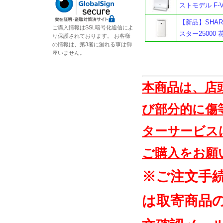
ストモデル F-
【新品】SHAR
ご購入情報はSSL暗号化通信によ
スター25000
り保護されております。 お客様
の情報は、第3者に漏れる事は御
座いません。
本商品は、店
び部分的に傷
ターサービス
ご購入をお願
※ご注文手
は取寄商品