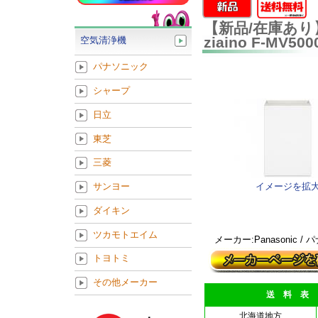
【新品/在庫あり】
ziaino F-M
空気清浄機
パナソニック
シャープ
日立
東芝
三菱
イメージを拡
サンヨー
ダイキン
ツカモトエイム
メーカー:Panasonic /
トヨトミ
その他メーカー
送 料 表
北海道地方