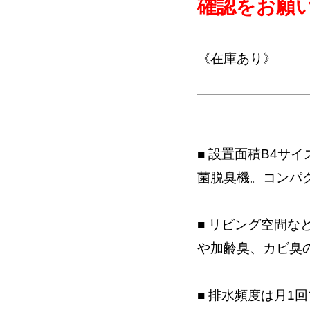
確認をお願
《在庫あり》
■ 設置面積B4サ
菌脱臭機。コンパ
■ リビング空間
や加齢臭、カビ臭
■ 排水頻度は月1