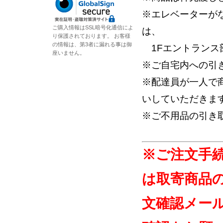
※エレベーターが
ご購入情報はSSL暗号化通信によ
は、
り保護されております。 お客様
の情報は、第3者に漏れる事は御
1Fエントランス
座いません。
※ご自宅内への引
※配達員が一人で
いしていただきま
※ご不用品の引き
※ご注文手
は取寄商品
文確認メー