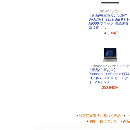
SONY / ソニー
【新品/在庫あり】SONY
BRAVIA Theatre Bar 9 HT-
A9000 ブラック 簡単設置
高音質 サウ
141,184円
Panasonic / パナソニック
【新品/在庫あり】
Panasonic Let's note QR4
CF-QR4LDTCR カームグ
イ 12.4インチ
258,940円
特定商取引法に基づく表記
ご
初期不良について
商品