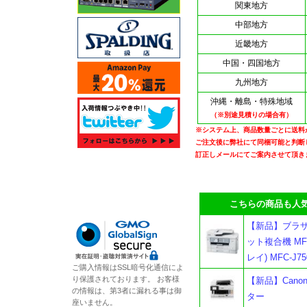
関東地方
中部地方
近畿地方
中国・四国地方
九州地方
沖縄・離島・特殊地域
（※別途見積りの場合有）
※システム上、商品数量ごとに送料
ご注文後に弊社にて同梱可能と判断
訂正しメールにてご案内させて頂き
こちらの商品も人気
【新品】ブラザ
ット複合機 MFC
レイ) MFC-J7
ご購入情報はSSL暗号化通信によ
り保護されております。 お客様
【新品】Cano
の情報は、第3者に漏れる事は御
ター
座いません。