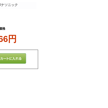
 パナソニック
価格
766円