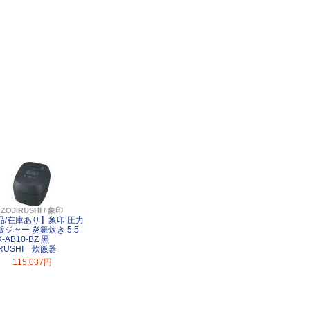
ZOJIRUSHI / 象印
品/在庫あり】象印 圧力
飯ジャー 炎舞炊き 5.5
-AB10-BZ 黒
IRUSHI 炊飯器
115,037円