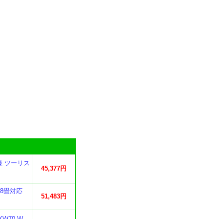
様 ツーリス
45,377円
18畳対応
51,483円
W70-W