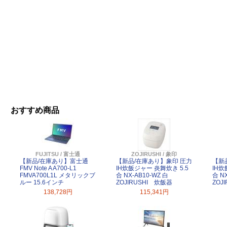
おすすめ商品
FUJITSU / 富士通
ZOJIRUSHI / 象印
【新品/在庫あり】富士通
【新品/在庫あり】象印 圧力
【新
FMV Note A A700-L1
IH炊飯ジャー 炎舞炊き 5.5
IH炊
FMVA700L1L メタリックブ
合 NX-AB10-WZ 白
合 NX
ルー 15.6インチ
ZOJIRUSHI 炊飯器
ZOJ
138,728円
115,341円