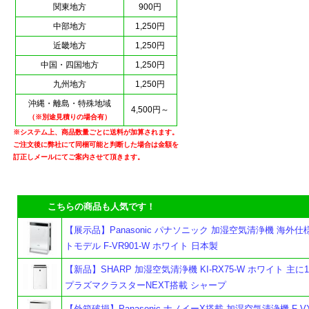
関東地方
900円
中部地方
1,250円
近畿地方
1,250円
中国・四国地方
1,250円
九州地方
1,250円
沖縄・離島・特殊地域
4,500円～
（※別途見積りの場合有）
※システム上、商品数量ごとに送料が加算されます。
ご注文後に弊社にて同梱可能と判断した場合は金額を
訂正しメールにてご案内させて頂きます。
こちらの商品も人気です！
【展示品】Panasonic パナソニック 加湿空気清浄機 海外仕
トモデル F-VR901-W ホワイト 日本製
【新品】SHARP 加湿空気清浄機 KI-RX75-W ホワイト 主に
プラズマクラスターNEXT搭載 シャープ
【外箱破損】Panasonic ナノイーX搭載 加湿空気清浄機 F-VX