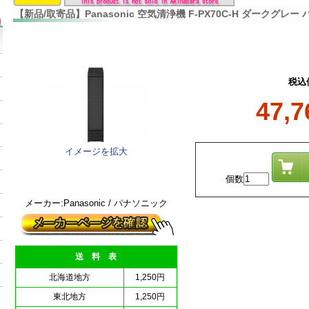
【新品/取寄品】Panasonic 空気清浄機 F-PX70C-H ダークグレー
税込
47,
イメージを拡大
個数
メーカー:Panasonic / パナソニック
送 料 表
北海道地方
1,250円
東北地方
1,250円