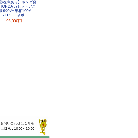
品/在庫あり】ホンダ発
HONDA カセットガス
 900VA 単相100V
A ENEPO エネポ
98,000円
て
お問い合わせはこちら
 土日祝：10:00～18:30