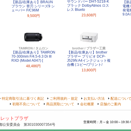
サウンドバー DHT-S218-K
【新品/在庫あり】BRAUN
【新
ブラック DolbyAtmos ロス
ブラウン 替刃 シリーズ9 シ
電機 
レス Blueto
ェーバー F/C96M
発電機
9.0
23,608円
9,500円
TAMRON / タムロン
brother / ブラザー工業
【新品/在庫あり】TAMRON
【新品/在庫あり】brother
70-300mm F/4.5-6.3 Di III
ブラザー プリビオ DCP-
RXD (Model A047) [
J529N A4インクジェット複
合機 (コピー/プリント/
48,486円
13,800円
特定商取引法に基づく表記
ご利用規約・規定
お支払い方法
配送につい
初期不良について
商品買取について
会社概要
店舗のご案内
トレットプラザ
営業時間：月～金 10:00～19:30 /
安委員会 第301030007354号