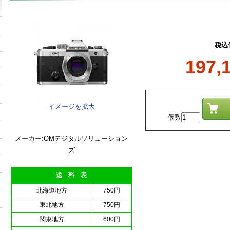
税込
197,
イメージを拡大
個数
メーカー:OMデジタルソリューション
ズ
送 料 表
北海道地方
750円
東北地方
750円
関東地方
600円