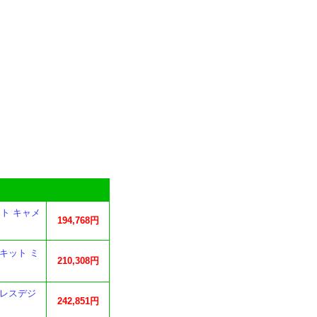
キット キャメ
194,768円
ズキット ミ
210,308円
ーレスデジ
242,851円