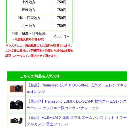
中部地方
750円
近畿地方
750円
中国・四国地方
750円
九州地方
750円
沖縄・離島・特殊地域
2,500円～
（※別途見積りの場合有）
※システム上、商品数量ごとに送料が加算されます。
ご注文後に弊社にて同梱可能と判断した場合は金額を
訂正しメールにてご案内させて頂きます。
こちらの商品も人気です！
【新品】Panasonic LUMIX DC-S9N-D 広角ズームレンズ
ルオレンジ
【展示品】Panasonic LUMIX DC-S1M-K 標準ズームSレン
ラーレス デジタル一眼カメラ パナソニック
【新品】FUJIFILM X-S10 ダブルズームレンズキット ミラ
タルカメラ 富士フイルム