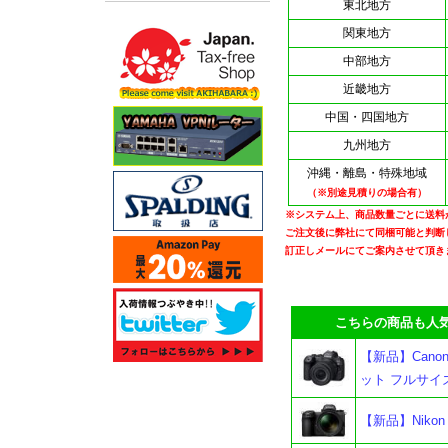
東北地方
関東地方
中部地方
近畿地方
中国・四国地方
九州地方
沖縄・離島・特殊地域
（※別途見積りの場合有）
※システム上、商品数量ごとに送料
ご注文後に弊社にて同梱可能と判断
訂正しメールにてご案内させて頂き
こちらの商品も人気
【新品】Canon 
ット フルサイ
【新品】Niko