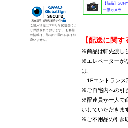
【新品】SONY
一眼カメラ
ご購入情報はSSL暗号化通信によ
り保護されております。 お客様
の情報は、第3者に漏れる事は御
【配送に関す
座いません。
※商品は軒先渡し
※エレベーターが
は、
1Fエントランス
※ご自宅内への引
※配達員が一人で
いしていただきま
※ご不用品の引き