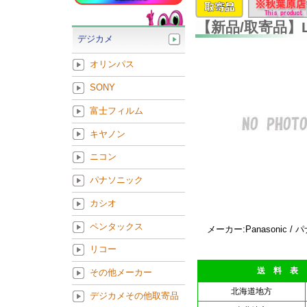
【新品/取寄品】L
デジカメ
オリンパス
SONY
富士フィルム
キヤノン
ニコン
パナソニック
カシオ
ペンタックス
メーカー:Panasonic /
リコー
送 料 表
その他メーカー
北海道地方
デジカメその他取寄品