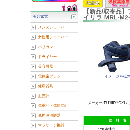
【新品/取寄品】
イリラ MRL-M2
美容家電
メンズシェーバー
女性用シェーバー
バリカン
ドライヤー
美容機器
イメージを拡
電気歯ブラシ
健康器具
血圧計
メーカー:FUJIIRYOKI 
体重計・体脂肪計
低周波治療器
送 料 表
マッサージ機器
北海道地方