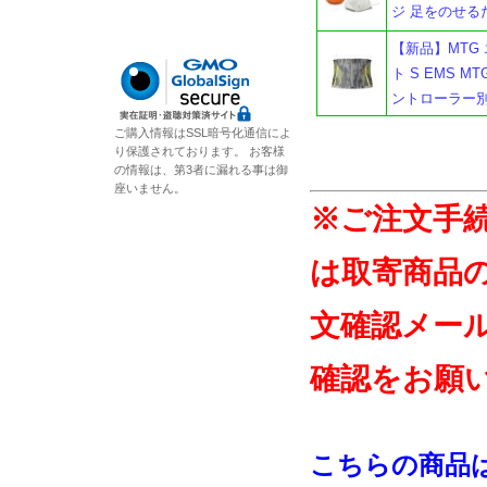
ジ 足をのせる
【新品】MTG
ト S EMS MTG 
ントローラー
ご購入情報はSSL暗号化通信によ
り保護されております。 お客様
の情報は、第3者に漏れる事は御
座いません。
※ご注文手
は取寄商品
文確認メー
確認をお願
こちらの商品