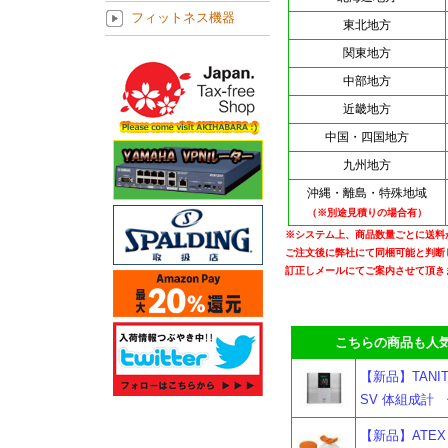
フィットネス機器
東北地方
関東地方
中部地方
近畿地方
中国・四国地方
九州地方
沖縄・離島・特殊地域
（※別途見積りの場合有）
※システム上、商品数量ごとに送料
ご注文後に弊社にて同梱可能と判断
訂正しメールにてご案内させて頂き
こちらの商品も人気
【新品】TANI
SV 体組成計
【新品】ATEX