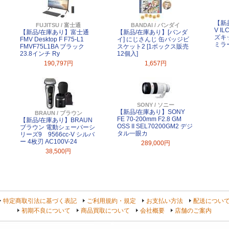
【新品
FUJITSU / 富士通
BANDAI / バンダイ
V I
【新品/在庫あり】富士通
【新品/在庫あり】[バンダ
ズキ
FMV Desktop F F75-L1
イ] にじさんじ 缶バッジビ
ミラ
FMVF75L1BA ブラック
スケット2 [1ボックス販売
23.8インチ Ry
12個入]
190,797円
1,657円
SONY / ソニー
【新品/在庫あり】SONY
BRAUN / ブラウン
FE 70-200mm F2.8 GM
【新品/在庫あり】BRAUN
OSS II SEL70200GM2 デジ
ブラウン 電動シェーバーシ
タル一眼カ
リーズ9 9566cc-V シルバ
ー 4枚刃 AC100V-24
289,000円
38,500円
特定商取引法に基づく表記
ご利用規約・規定
お支払い方法
配送につい
初期不良について
商品買取について
会社概要
店舗のご案内