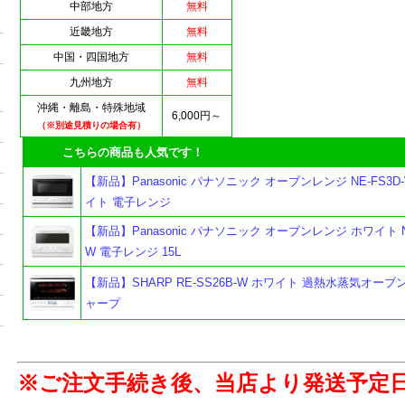
中部地方
無料
近畿地方
無料
中国・四国地方
無料
九州地方
無料
沖縄・離島・特殊地域
6,000円～
（※別途見積りの場合有）
こちらの商品も人気です！
【新品】Panasonic パナソニック オーブンレンジ NE-FS3
イト 電子レンジ
【新品】Panasonic パナソニック オーブンレンジ ホワイト NE
W 電子レンジ 15L
【新品】SHARP RE-SS26B-W ホワイト 過熱水蒸気オーブ
ャープ
※ご注文手続き後、当店より発送予定