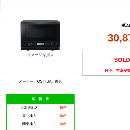
税込
30,
イメージを拡大
SOLD
只今、在庫が
メーカー:TOSHIBA / 東芝
送 料 表
北海道地方
無料
東北地方
無料
関東地方
無料