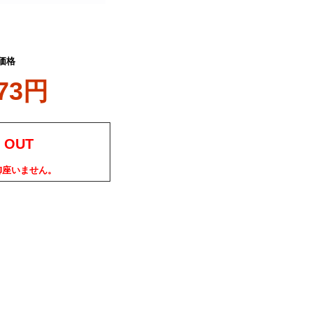
価格
873円
 OUT
御座いません。