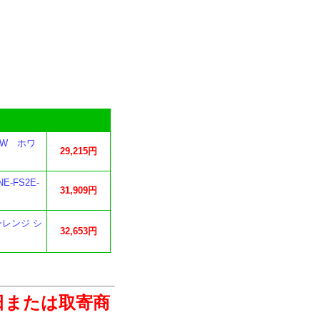
D-W ホワ
29,215円
-FS2E-
31,909円
ンレンジ シ
32,653円
日または取寄商