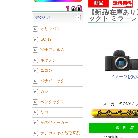
【新品/在庫あり】S
ックト ミラーレ
デジカメ
オリンパス
SONY
富士フィルム
キヤノン
ニコン
イメージを拡
パナソニック
カシオ
ペンタックス
メーカー:SONY /
リコー
その他メーカー
送 料 表
デジカメその他取寄品
北海道地方