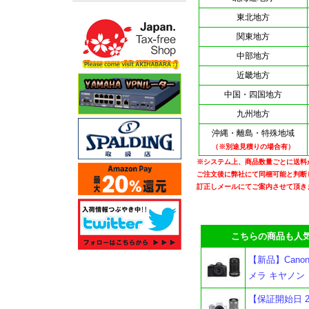
東北地方
関東地方
中部地方
近畿地方
中国・四国地方
九州地方
沖縄・離島・特殊地域
（※別途見積りの場合有）
※システム上、商品数量ごとに送料
ご注文後に弊社にて同梱可能と判断
訂正しメールにてご案内させて頂き
こちらの商品も人気
【新品】Cano
メラ キヤノン
【保証開始日 20