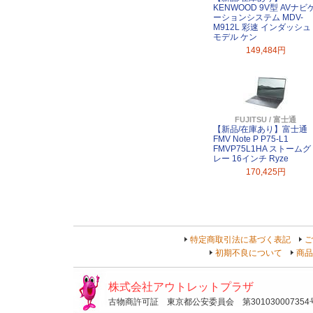
KENWOOD 9V型 AVナビ
ーションシステム MDV-
M912L 彩速 インダッシュ
モデル ケン
149,484円
FUJITSU / 富士通
【新品/在庫あり】富士通
FMV Note P P75-L1
FMVP75L1HA ストームグ
レー 16インチ Ryze
170,425円
特定商取引法に基づく表記
ご
初期不良について
商品
株式会社アウトレットプラザ
古物商許可証 東京都公安委員会 第301030007354