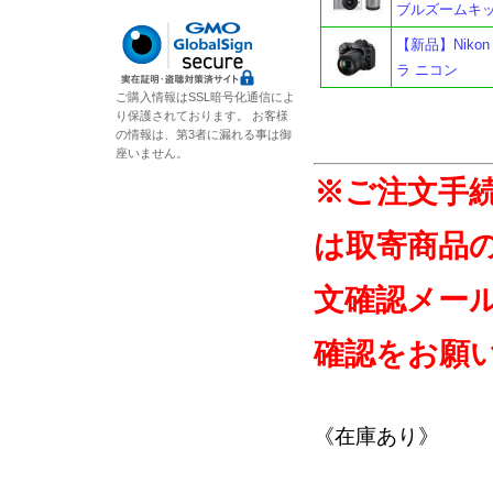
ブルズームキッ
【新品】Nikon
ラ ニコン
ご購入情報はSSL暗号化通信によ
り保護されております。 お客様
の情報は、第3者に漏れる事は御
座いません。
※ご注文手
は取寄商品
文確認メー
確認をお願
《在庫あり》