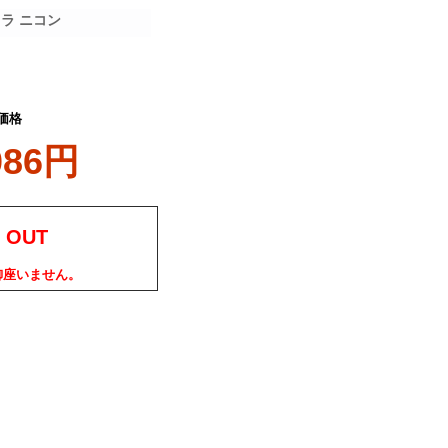
メラ ニコン
価格
086円
 OUT
御座いません。