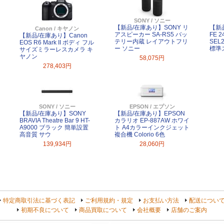
SONY / ソニー
【新品/在庫あり】SONY リ
【新
Canon / キヤノン
アスピーカー SA-RS5 バッ
FE 2
【新品/在庫あり】Canon
テリー内蔵 レイアウトフリ
SEL
EOS R6 Mark II ボディ フル
ー ソニー
標準
サイズミラーレスカメラ キ
ヤノン
58,075円
278,403円
SONY / ソニー
EPSON / エプソン
【新品/在庫あり】SONY
【新品/在庫あり】EPSON
BRAVIA Theatre Bar 9 HT-
カラリオ EP-887AW ホワイ
A9000 ブラック 簡単設置
ト A4カラーインクジェット
高音質 サウ
複合機 Colorio 6色
139,934円
28,060円
特定商取引法に基づく表記
ご利用規約・規定
お支払い方法
配送につい
初期不良について
商品買取について
会社概要
店舗のご案内