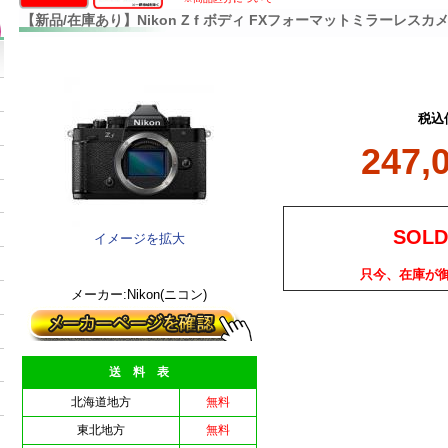
【新品/在庫あり】Nikon Z f ボディ FXフォーマットミラーレスカ
税込
247,
SOLD
イメージを拡大
只今、在庫が
メーカー:Nikon(ニコン)
送 料 表
北海道地方
無料
東北地方
無料