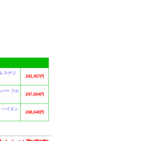
ーレスデジ
242,457円
シルバー フル
247,604円
ー ハイエン
248,640円