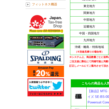
フィットネス機器
東北地方
関東地方
中部地方
近畿地方
中国・四国地方
九州地方
沖縄・離島・特殊地域
（※別途見積りの場合有）
※システム上、商品数量ごとに送料
ご注文後に弊社にて同梱可能と判断
訂正しメールにてご案内させて頂き
こちらの商品も人気
【新品】MTG
イズ SE-BS-
Powersuit C