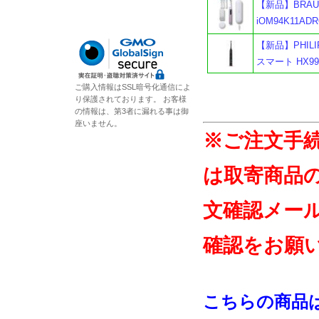
【新品】BRAUN
iOM94K11AD
【新品】PHI
スマート HX99
ご購入情報はSSL暗号化通信によ
り保護されております。 お客様
の情報は、第3者に漏れる事は御
座いません。
※ご注文手
は取寄商品
文確認メー
確認をお願
こちらの商品