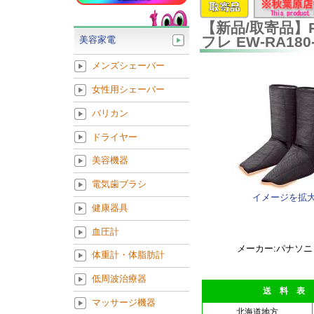
【新品/取寄品】P
フレ EW-RA1
美容家電
メンズシェーバー
女性用シェーバー
バリカン
ドライヤー
美容機器
電気歯ブラシ
イメージを拡
健康器具
血圧計
メーカー:パナソニ
体重計・体脂肪計
低周波治療器
送 料 表
マッサージ機器
北海道地方