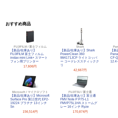
おすすめ商品
FUJIFILM / 富士フィルム
Shark
Pa
【新品/在庫あり】
【新品/在庫あり】Shark
【新
FUJIFILM 富士フィルム
PowerClean 360
Pana
instax mini Link+ スマート
IW4171JCP ライトコッパ
CF-
フォン用プリンター
ー コードレススティックク
12.
リ
17,606円
42,667円
Microsoft / マイクロソフト
FUJITSU / 富士通
【新品/在庫あり】Microsoft
【新品/在庫あり】富士通
Surface Pro 第11世代 EP2-
FMV Note P P75-L1
19224 プラチナ 13インチ
FMVP75L1HA ストームグ
Sn
レー 16インチ Ryze
156,514円
170,874円