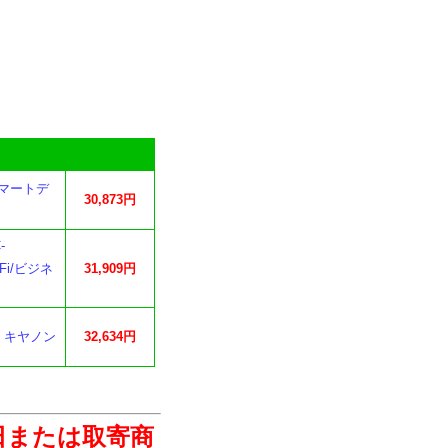
 スマートデ
30,873円
-
Fi/ビジネ
31,909円
タ キヤノン
32,634円
日または取寄商