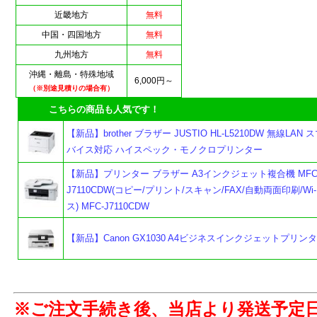
近畿地方
無料
中国・四国地方
無料
九州地方
無料
沖縄・離島・特殊地域
6,000円～
（※別途見積りの場合有）
こちらの商品も人気です！
【新品】brother ブラザー JUSTIO HL-L5210DW 無線LAN
バイス対応 ハイスペック・モノクロプリンター
【新品】プリンター ブラザー A3インクジェット複合機 MFC
J7110CDW(コピー/プリント/スキャン/FAX/自動両面印刷/Wi-
ス) MFC-J7110CDW
【新品】Canon GX1030 A4ビジネスインクジェットプリン
よ
※ご注文手続き後、当店より発送予定