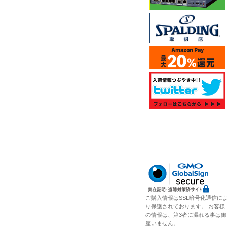
ご購入情報はSSL暗号化通信に
り保護されております。 お客様
の情報は、第3者に漏れる事は御
座いません。