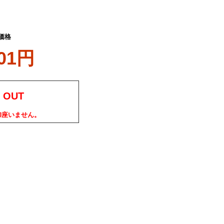
価格
501円
 OUT
御座いません。