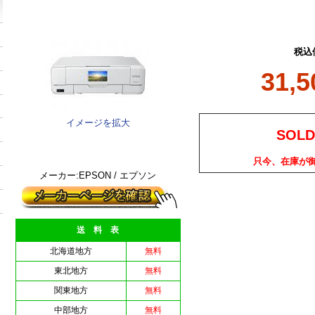
税込
31,
イメージを拡大
SOLD
只今、在庫が
メーカー:EPSON / エプソン
送 料 表
北海道地方
無料
東北地方
無料
関東地方
無料
中部地方
無料