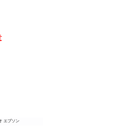
意
リオ エプソン