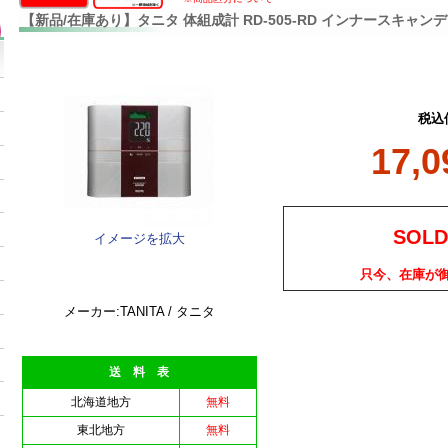
【新品/在庫あり】タニタ 体組成計 RD-505-RD インナースキャン
税込
17,
SOLD
イメージを拡大
只今、在庫が
メーカー:TANITA / タニタ
送 料 表
北海道地方
無料
東北地方
無料