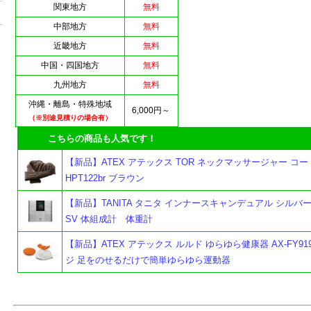
関東地方
無料
中部地方
無料
近畿地方
無料
中国・四国地方
無料
九州地方
無料
沖縄・離島・特殊地域
6,000円～
（※別途見積りの場合有）
こちらの商品も人気です！
【新品】ATEX アテックス TOR ネックマッサージャー コード
HPT122br ブラウン
【新品】TANITA タニタ インナースキャンデュアル シルバー R
SV 体組成計 体重計
【新品】ATEX アテックス ルルド ゆらゆら健康器 AX-FY919
ジ 足をのせるだけで簡単ゆらゆら運動器