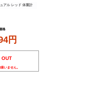
デュアル レッド 体重計
価格
094円
 OUT
御座いません。