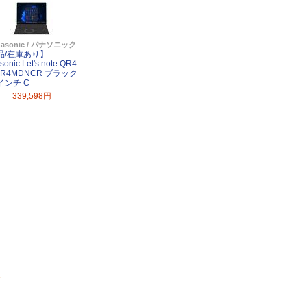
nasonic / パナソニック
品/在庫あり】
sonic Let's note QR4
QR4MDNCR ブラック
4インチ C
339,598円
て