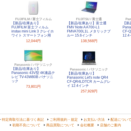
FUJIFILM / 富士フィルム
FUJITSU / 富士通
Pa
【新品/在庫あり】
【新品/在庫あり】富士通
【新
FUJIFILM 富士フィルム
FMV Note A A700-L1
Pana
instax mini Link 3 クレイホ
FMVA700L1L メタリックブ
CF-
ワイト スマートフォン用
ルー 15.6インチ
12.
12,044円
138,568円
Panasonic / パナソニック
【新品/在庫あり】
Panasonic / パナソニック
Panasonic 43V型 4K液晶テ
【新品/在庫あり】
レビ TV-43W80B パナソニ
Panasonic Let's note QR4
ック
CF-QR4LDTCR カームグレ
イ 12.4インチ
73,801円
257,928円
特定商取引法に基づく表記
ご利用規約・規定
お支払い方法
配送につい
初期不良について
商品買取について
会社概要
店舗のご案内