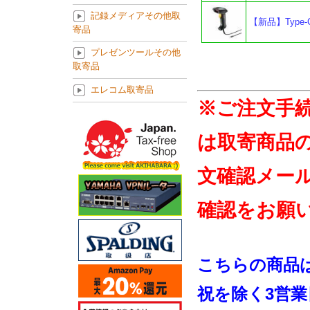
記録メディアその他取
【新品】Type
寄品
プレゼンツールその他
取寄品
エレコム取寄品
※ご注文手
は取寄商品
文確認メー
確認をお願
こちらの商品
祝を除く3営