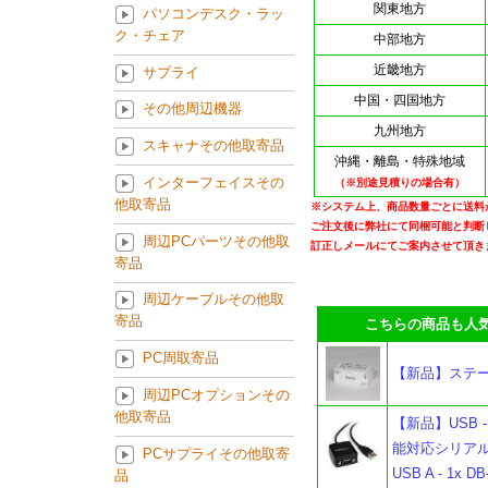
関東地方
パソコンデスク・ラッ
ク・チェア
中部地方
近畿地方
サプライ
中国・四国地方
その他周辺機器
九州地方
スキャナその他取寄品
沖縄・離島・特殊地域
インターフェイスその
（※別途見積りの場合有）
他取寄品
※システム上、商品数量ごとに送料
ご注文後に弊社にて同梱可能と判断
周辺PCパーツその他取
訂正しメールにてご案内させて頂き
寄品
周辺ケーブルその他取
寄品
こちらの商品も人気
PC周取寄品
【新品】ステープル
周辺PCオプションその
他取寄品
【新品】USB 
能対応シリアル
PCサプライその他取寄
USB A - 1x D
品