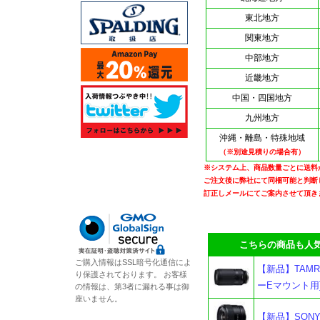
東北地方
関東地方
中部地方
近畿地方
中国・四国地方
九州地方
沖縄・離島・特殊地域
（※別途見積りの場合有）
※システム上、商品数量ごとに送料
ご注文後に弊社にて同梱可能と判断
訂正しメールにてご案内させて頂き
こちらの商品も人気
ご購入情報はSSL暗号化通信によ
【新品】TAMRON 7
り保護されております。 お客様
ーEマウント用
の情報は、第3者に漏れる事は御
座いません。
【新品】SONY 