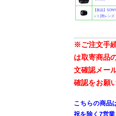
【新品】SONY 
ント]用レンズ
※ご注文手
は取寄商品
文確認メー
確認をお願
こちらの商品
祝を除く7営