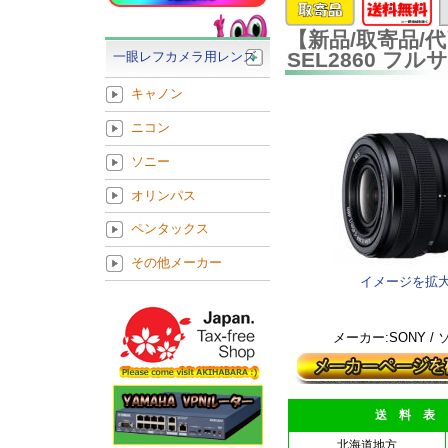
【新品/取寄品/代引不
SEL2860 
一眼レフカメラ用レンズ
キャノン
ニコン
ソニー
オリンパス
ペンタックス
その他メーカー
イメージを拡
メーカー:SONY /
送 料 表
北海道地方