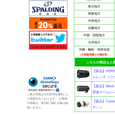
東北地方
関東地方
中部地方
近畿地方
中国・四国地方
九州地方
沖縄・離島・特殊地域
（※別途見積りの場合有）
こちらの商品も人気
【新品】SONY F
ムレンズ ソニ
【新品】Nikon A
望遠ズームレ
ご購入情報はSSL暗号化通信によ
り保護されております。 お客様
【新品】Canon 
の情報は、第3者に漏れる事は御
ヤノン
座いません。