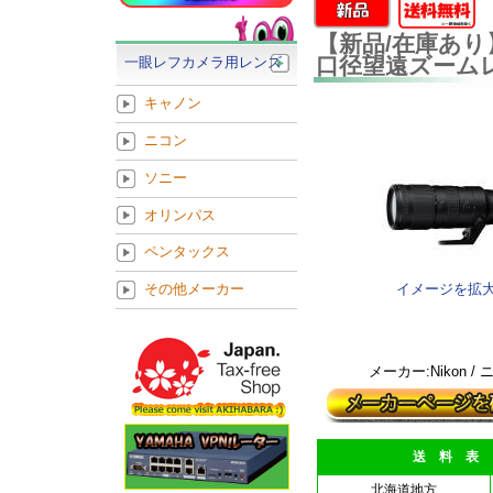
【新品/在庫あり】Nik
口径望遠ズーム
一眼レフカメラ用レンズ
キャノン
ニコン
ソニー
オリンパス
ペンタックス
イメージを拡
その他メーカー
メーカー:Nikon /
送 料 表
北海道地方