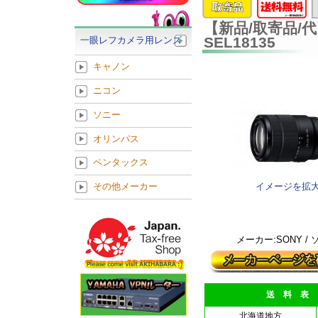
【新品/取寄品/代引不
SEL18135
一眼レフカメラ用レンズ
キャノン
ニコン
ソニー
オリンパス
ペンタックス
イメージを拡
その他メーカー
メーカー:SONY /
送 料 表
北海道地方