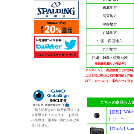
東北地方
関東地方
中部地方
近畿地方
中国・四国地方
九州地方
沖縄・離島・特殊地域
（※別途見積りの場合有）
※システム上、商品数量ごとに送料
ご注文後に弊社にて同梱可能と判断
訂正しメールにてご案内させて頂き
こちらの商品も人気
ご購入情報はSSL暗号化通信によ
【新品】SONY 
り保護されております。 お客様
ト ソニー
の情報は、第3者に漏れる事は御
座いません。
【展示品】Cano