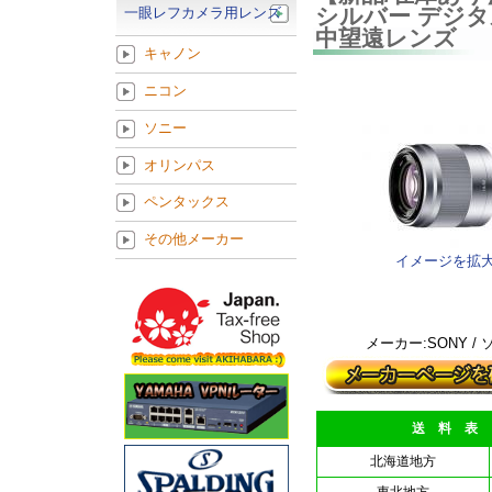
シルバー デジタ
一眼レフカメラ用レンズ
中望遠レンズ
キャノン
ニコン
ソニー
オリンパス
ペンタックス
その他メーカー
イメージを拡
メーカー:SONY /
送 料 表
北海道地方