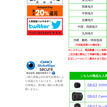
東北地方
関東地方
中部地方
近畿地方
中国・四国地方
九州地方
沖縄・離島・特殊地域
（※別途見積りの場合有）
※システム上、商品数量ごとに送料
ご注文後に弊社にて同梱可能と判断
訂正しメールにてご案内させて頂き
こちらの商品も人気
ご購入情報はSSL暗号化通信によ
り保護されております。 お客様
【新品】SONY 
の情報は、第3者に漏れる事は御
座いません。
【新品】Canon 
【新品】中一光学 A