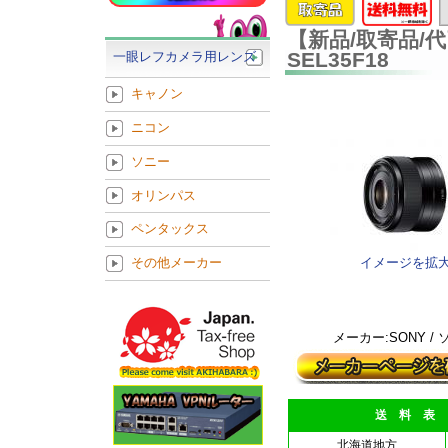
【新品/取寄品/代引
SEL35F18
一眼レフカメラ用レンズ
キャノン
ニコン
ソニー
オリンパス
ペンタックス
イメージを拡
その他メーカー
メーカー:SONY /
送 料 表
北海道地方