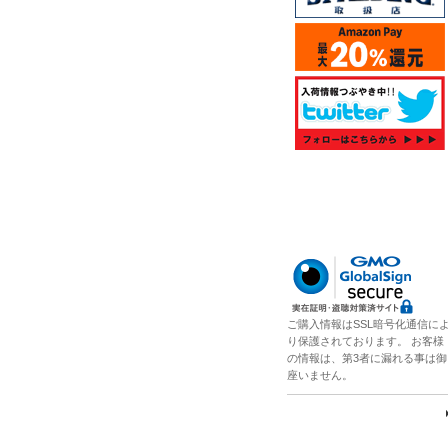
ご購入情報はSSL暗号化通信に
り保護されております。 お客様
の情報は、第3者に漏れる事は御
座いません。