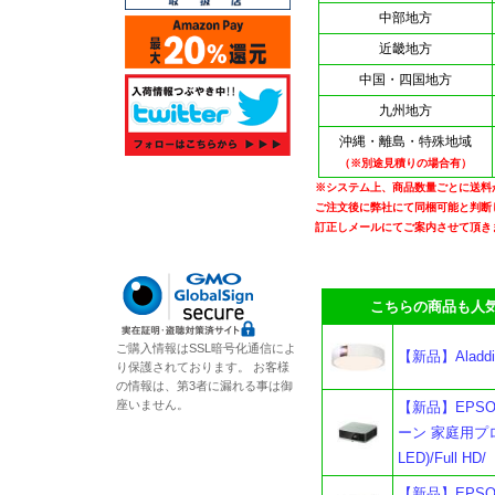
中部地方
近畿地方
中国・四国地方
九州地方
沖縄・離島・特殊地域
（※別途見積りの場合有）
※システム上、商品数量ごとに送料
ご注文後に弊社にて同梱可能と判断
訂正しメールにてご案内させて頂き
こちらの商品も人気
ご購入情報はSSL暗号化通信によ
【新品】Aladd
り保護されております。 お客様
の情報は、第3者に漏れる事は御
座いません。
【新品】EPSON
ーン 家庭用プロ
LED)/Full HD/
【新品】EPSON 